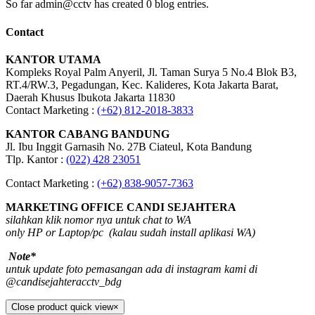
So far admin@cctv has created 0 blog entries.
Contact
KANTOR UTAMA
Kompleks Royal Palm Anyeril, Jl. Taman Surya 5 No.4 Blok B3,
RT.4/RW.3, Pegadungan, Kec. Kalideres, Kota Jakarta Barat,
Daerah Khusus Ibukota Jakarta 11830
Contact Marketing :
(+62)
812-2018-3833
KANTOR CABANG BANDUNG
Jl. Ibu Inggit Garnasih No. 27B Ciateul, Kota Bandung
Tlp. Kantor :
(022) 428 23051
Contact Marketing :
(+62) 838-9057-7363
MARKETING OFFICE CANDI SEJAHTERA
silahkan klik nomor nya untuk chat to WA
only HP or Laptop/pc (kalau sudah install aplikasi WA)
Note*
untuk update foto pemasangan ada di instagram kami di
@candisejahteracctv_bdg
Close product quick view
×