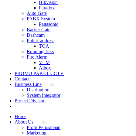
Hikvision
Paradox
Auto Gate
PABX System
Panasonic
Barrier Gate
Dashcam
Public address
TOA
Running Teks
Fire Alarm
VTM
Albox
PROMO PAKET CCTV
Contact
Business Line
Distribution
System Integrator
Project Division
Home
About Us
Profil Perusahaan
Marketing