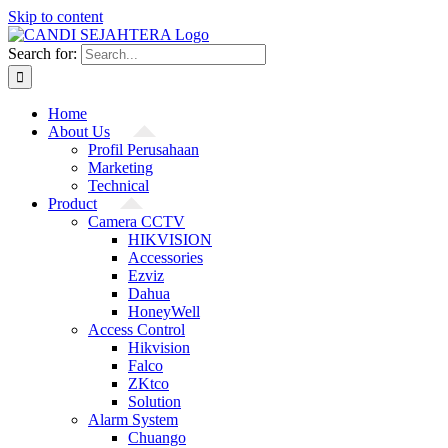
Skip to content
Search for:
Home
About Us
Profil Perusahaan
Marketing
Technical
Product
Camera CCTV
HIKVISION
Accessories
Ezviz
Dahua
HoneyWell
Access Control
Hikvision
Falco
ZKtco
Solution
Alarm System
Chuango