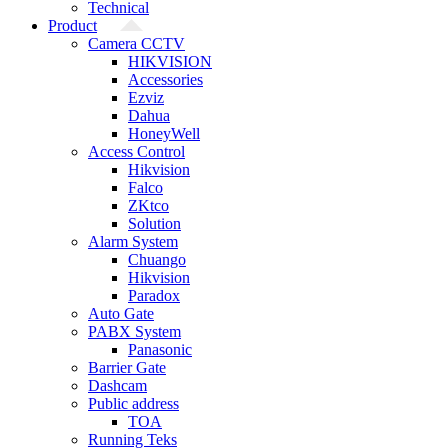
Technical
Product
Camera CCTV
HIKVISION
Accessories
Ezviz
Dahua
HoneyWell
Access Control
Hikvision
Falco
ZKtco
Solution
Alarm System
Chuango
Hikvision
Paradox
Auto Gate
PABX System
Panasonic
Barrier Gate
Dashcam
Public address
TOA
Running Teks