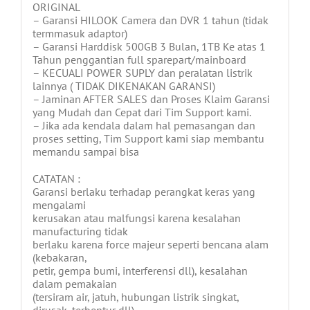
ORIGINAL
– Garansi HILOOK Camera dan DVR 1 tahun (tidak
termmasuk adaptor)
– Garansi Harddisk 500GB 3 Bulan, 1TB Ke atas 1
Tahun penggantian full sparepart/mainboard
– KECUALI POWER SUPLY dan peralatan listrik
lainnya ( TIDAK DIKENAKAN GARANSI)
– Jaminan AFTER SALES dan Proses Klaim Garansi
yang Mudah dan Cepat dari Tim Support kami.
– Jika ada kendala dalam hal pemasangan dan
proses setting, Tim Support kami siap membantu
memandu sampai bisa
CATATAN :
Garansi berlaku terhadap perangkat keras yang
mengalami
kerusakan atau malfungsi karena kesalahan
manufacturing tidak
berlaku karena force majeur seperti bencana alam
(kebakaran,
petir, gempa bumi, interferensi dll), kesalahan
dalam pemakaian
(tersiram air, jatuh, hubungan listrik singkat,
dirusak, terbentur dll)