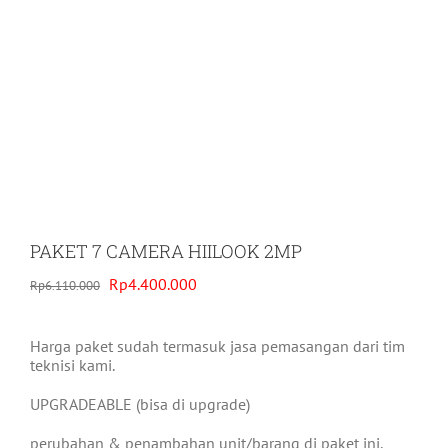
PAKET 7 CAMERA HIILOOK 2MP
Original
Current
Rp
4.400.000
Rp
6.110.000
price
price
was:
is:
Rp6.110.000.
Rp4.400.000.
Harga paket sudah termasuk jasa pemasangan dari tim
teknisi kami.
UPGRADEABLE (bisa di upgrade)
perubahan & penambahan unit/barang di paket ini,