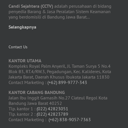
Candi Sejahtera (CCTV)
adalah perusahaan di bidang
penyedia Barang & Jasa Peralatan Sistem Keamanan
yang berdomisili di Bandung Jawa Barat...
Selengkapnya
Contact Us
KANTOR UTAMA
Kompleks Royal Palm Anyeril, Jl. Taman Surya 5 No.4
Blok B3, RT.4/RW.3, Pegadungan, Kec. Kalideres, Kota
Jakarta Barat, Daerah Khusus Ibukota Jakarta 11830
Contact Marketing :
(+62) 899-9777-343
KANTOR CABANG BANDUNG
Jalan Ibu Inggit Garnasih No.27 Ciateul Regol Kota
Bandung Jawa Barat 40252
Tlp. kantor 1 :
(022) 42823051
Tlp. kantor 2 :
(022) 42823789
Contact Marketing :
(+62) 838-9057-7363