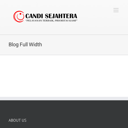
Skip
to
content
Blog Full Width
ABOUT US