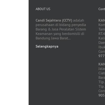
ABOUT US
Cont
Candi Sejahtera (CCTV)
adalah
KA
perusahaan di bidang penyedia
Komp
Barang & Jasa Peralatan Sistem
Tam
Keamanan yang berdomisili di
RT.
Bandung Jawa Barat...
Kali
Dae
Selengkapnya
Ibu
Con
977
KA
Jala
Cia
Bar
Tlp.
Tlp.
Con
905