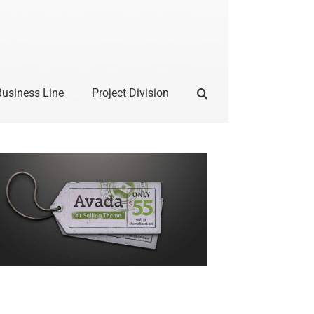
Business Line
Project Division