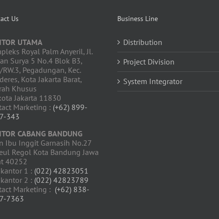
act Us
Business Line
NTOR UTAMA
Distribution
leks Royal Palm Anyeril, Jl.
an Surya 5 No.4 Blok B3,
Project Division
4/RW.3, Pegadungan, Kec.
deres, Kota Jakarta Barat,
System Integrator
rah Khusus
kota Jakarta 11830
tact Marketing :
(+62) 899-
7-343
NTOR CABANG BANDUNG
n Ibu Inggit Garnasih No.27
teul Regol Kota Bandung Jawa
at 40252
 kantor 1 :
(022) 42823051
 kantor 2 :
(022) 42823789
tact Marketing :
(+62) 838-
7-7363