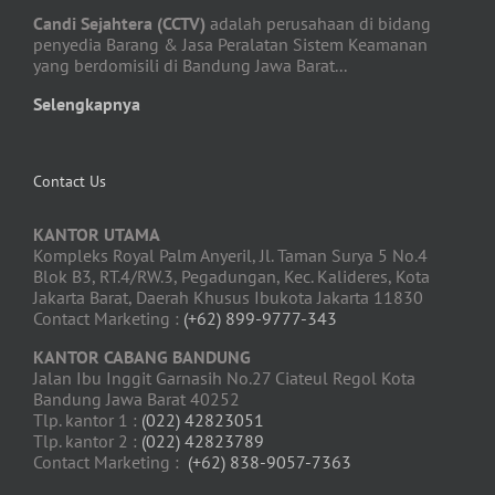
Candi Sejahtera (CCTV)
adalah perusahaan di bidang
penyedia Barang & Jasa Peralatan Sistem Keamanan
yang berdomisili di Bandung Jawa Barat...
Selengkapnya
Contact Us
KANTOR UTAMA
Kompleks Royal Palm Anyeril, Jl. Taman Surya 5 No.4
Blok B3, RT.4/RW.3, Pegadungan, Kec. Kalideres, Kota
Jakarta Barat, Daerah Khusus Ibukota Jakarta 11830
Contact Marketing :
(+62) 899-9777-343
KANTOR CABANG BANDUNG
Jalan Ibu Inggit Garnasih No.27 Ciateul Regol Kota
Bandung Jawa Barat 40252
Tlp. kantor 1 :
(022) 42823051
Tlp. kantor 2 :
(022) 42823789
Contact Marketing :
(+62) 838-9057-7363