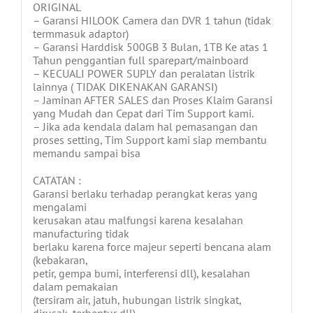
ORIGINAL
– Garansi HILOOK Camera dan DVR 1 tahun (tidak
termmasuk adaptor)
– Garansi Harddisk 500GB 3 Bulan, 1TB Ke atas 1
Tahun penggantian full sparepart/mainboard
– KECUALI POWER SUPLY dan peralatan listrik
lainnya ( TIDAK DIKENAKAN GARANSI)
– Jaminan AFTER SALES dan Proses Klaim Garansi
yang Mudah dan Cepat dari Tim Support kami.
– Jika ada kendala dalam hal pemasangan dan
proses setting, Tim Support kami siap membantu
memandu sampai bisa
CATATAN :
Garansi berlaku terhadap perangkat keras yang
mengalami
kerusakan atau malfungsi karena kesalahan
manufacturing tidak
berlaku karena force majeur seperti bencana alam
(kebakaran,
petir, gempa bumi, interferensi dll), kesalahan
dalam pemakaian
(tersiram air, jatuh, hubungan listrik singkat,
dirusak, terbentur dll)