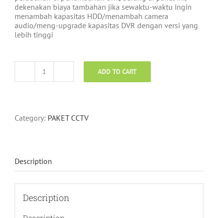
dekenakan biaya tambahan jika sewaktu-waktu ingin
menambah kapasitas HDD/menambah camera
audio/meng-upgrade kapasitas DVR dengan versi yang
lebih tinggi
ADD TO CART
PAKET
5
CAMERA
HIILOOK
2MP
Category:
PAKET CCTV
quantity
Description
Description
Description