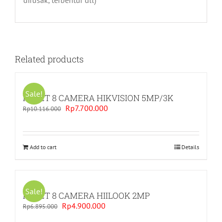
Related products
Sale!
PAKET 8 CAMERA HIKVISION 5MP/3K
Original
Current
Rp
7.700.000
Rp
10.116.000
price
price
was:
is:
Rp10.116.000.
Rp7.700.000.
Add to cart
Details
Sale!
PAKET 8 CAMERA HIILOOK 2MP
Original
Current
Rp
4.900.000
Rp
6.895.000
price
price