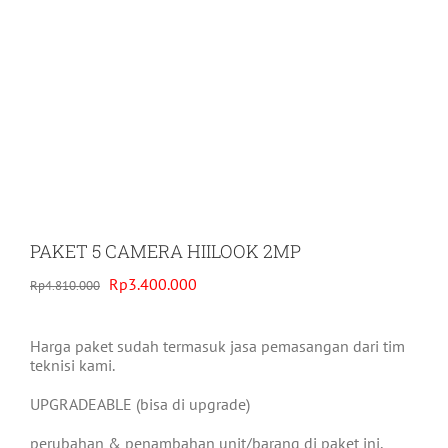
PAKET 5 CAMERA HIILOOK 2MP
Original
Current
Rp
3.400.000
Rp
4.810.000
price
price
was:
is:
Rp4.810.000.
Rp3.400.000.
Harga paket sudah termasuk jasa pemasangan dari tim
teknisi kami.
UPGRADEABLE (bisa di upgrade)
perubahan & penambahan unit/barang di paket ini,